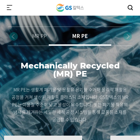
MR PP
MR PE
중공성형
Mechanically Recycled
(MR) PE
생활계 폐플라스틱 및 폐윤활유 용기를
산업계에서 
전처리, 가공하여 소형 용기 제품용
재활용하여 신
MR PE는 생활계 폐기물 및 윤활유 용기를 수거해 물리적 재활용
Black/Natural 소재를 공급합니다.
활용 가능
공정을 거쳐 생산된 재활용 플라스틱 소재입니다. GS칼텍스의 MR
PE는 이물질 수준이 낮고 물성이 우수합니다.
또한 폐기물 특유의
냄새를 제거하는 세밀한 세척 공정 시스템을 통해 고품질 소재를
공급할 수 있습니다.
제품검색
제품소개
제품